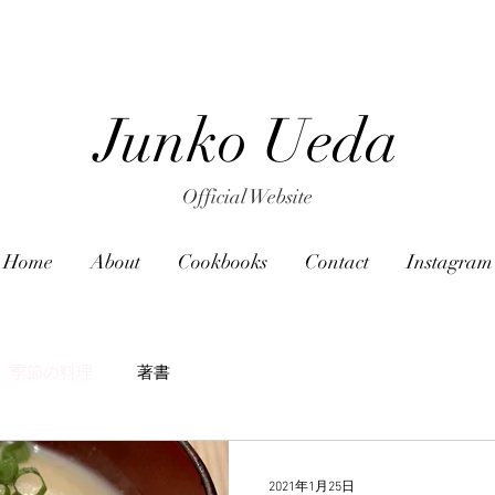
Junko Ueda
Official Website
Home
About
Cookbooks
Contact
Instagram
季節の料理
著書
2021年1月25日