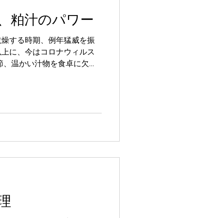
、粕汁のパワー
乾燥する時期、例年猛威を振
以上に、今はコロナウィルス
節、温かい汁物を食卓に欠か
、体を温める汁物は、毎年か
ている実感があります。...
理